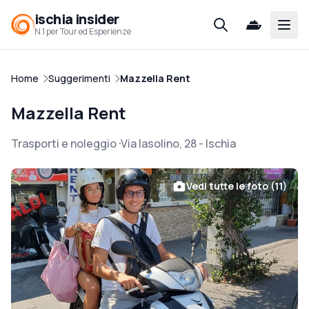
ischia insider
Open
N.1 per Tour ed Esperienze
Home
Suggerimenti
Mazzella Rent
Mazzella Rent
Trasporti e noleggio
Via Iasolino, 28
-
Ischia
Vedi tutte le foto (11)