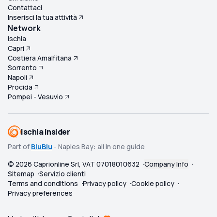
Contattaci
Inserisci la tua attività
Network
Ischia
Capri
Costiera Amalfitana
Sorrento
Napoli
Procida
Pompei - Vesuvio
ischia insider
Part of
BluBlu
- Naples Bay: all in one guide
©
2026
Caprionline Srl, VAT 07018010632
Company Info
Sitemap
Servizio clienti
Terms and conditions
Privacy policy
Cookie policy
Privacy preferences