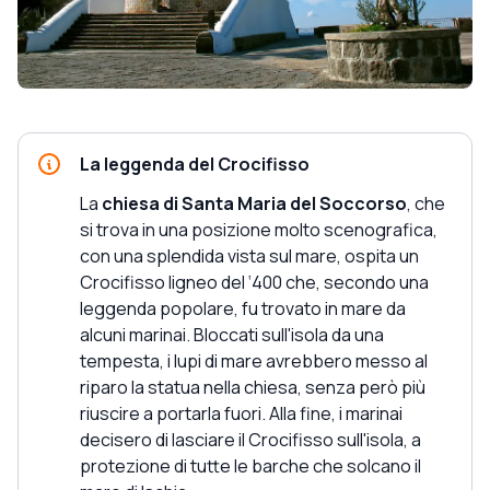
La leggenda del Crocifisso
La
chiesa di Santa Maria del Soccorso
, che
si trova in una posizione molto scenografica,
con una splendida vista sul mare, ospita un
Crocifisso ligneo del ‘400 che, secondo una
leggenda popolare, fu trovato in mare da
alcuni marinai. Bloccati sull'isola da una
tempesta, i lupi di mare avrebbero messo al
riparo la statua nella chiesa, senza però più
riuscire a portarla fuori. Alla fine, i marinai
decisero di lasciare il Crocifisso sull'isola, a
protezione di tutte le barche che solcano il