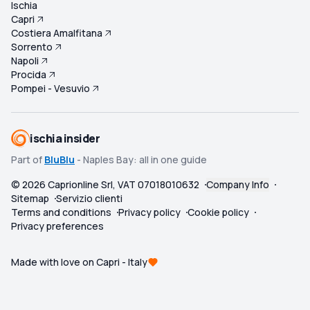
Ischia
Capri
Costiera Amalfitana
Sorrento
Napoli
Procida
Pompei - Vesuvio
ischia insider
Part of
BluBlu
- Naples Bay: all in one guide
©
2026
Caprionline Srl, VAT 07018010632
Company Info
Sitemap
Servizio clienti
Terms and conditions
Privacy policy
Cookie policy
Privacy preferences
Made with love on Capri - Italy