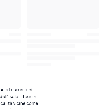
our ed escursioni
ll'isola. I tour in
ocalità vicine come