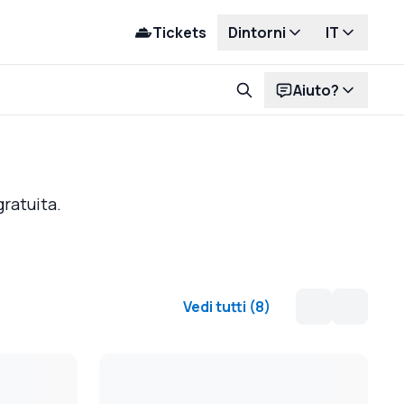
Tickets
Dintorni
IT
Aiuto?
gratuita.
Vedi tutti
(
8
)