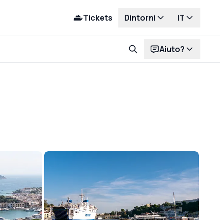
Tickets
Dintorni
IT
Aiuto?