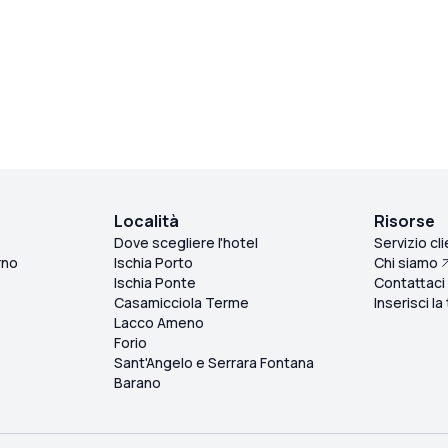
Località
Risorse
Dove scegliere l'hotel
Servizio cli
rno
Ischia Porto
Chi siamo
Ischia Ponte
Contattaci
Casamicciola Terme
Inserisci la
Lacco Ameno
Forio
Sant'Angelo e Serrara Fontana
Barano