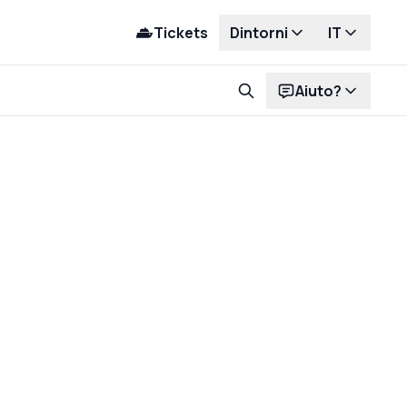
Tickets
Dintorni
IT
Aiuto?